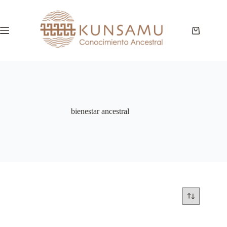
Saltar
al
contenido
Carro
de
compra
bienestar ancestral