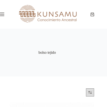
Saltar
al
contenido
Carro
de
compra
bolso tejido